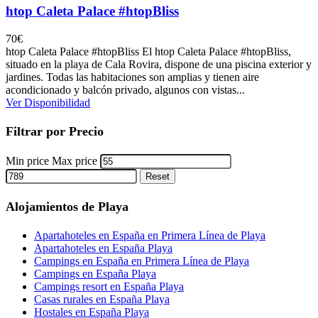
htop Caleta Palace #htopBliss
70
€
htop Caleta Palace #htopBliss El htop Caleta Palace #htopBliss,
situado en la playa de Cala Rovira, dispone de una piscina exterior y
jardines. Todas las habitaciones son amplias y tienen aire
acondicionado y balcón privado, algunos con vistas...
Ver Disponibilidad
Filtrar por Precio
Min price
Max price
Reset
Alojamientos de Playa
Apartahoteles en España en Primera Línea de Playa
Apartahoteles en España Playa
Campings en España en Primera Línea de Playa
Campings en España Playa
Campings resort en España Playa
Casas rurales en España Playa
Hostales en España Playa