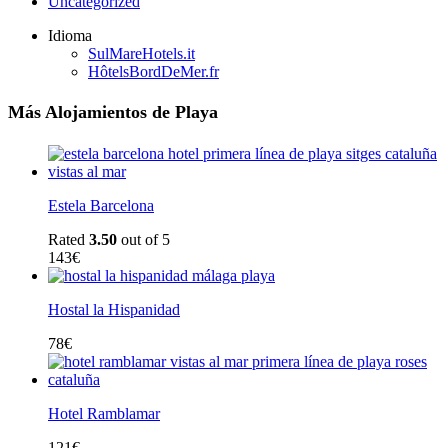
Uncategorized
Idioma
SulMareHotels.it
HôtelsBordDeMer.fr
Más Alojamientos de Playa
Estela Barcelona
Rated
3.50
out of 5
143
€
Hostal la Hispanidad
78
€
Hotel Ramblamar
121
€