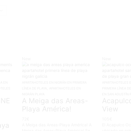
New
New
A EN
APARTAHOTELES EN NIGRÁN EN PRIMERA
APARTAHOTELES E
,
OTELES
LÍNEA DE PLAYA
APARTAHOTELES EN
PRIMERA LÍNEA DE
NIGRÁN PLAYA
EN SAN AGUSTÍN 
INE
A Meiga das Areas-
Acapulc
Playa América!
View
72
€
105
€
aya
A Meiga das Areas-Playa América! A
El Acapulco Oc
Meiga das Areas-Playa América! Se
ubicado en pri