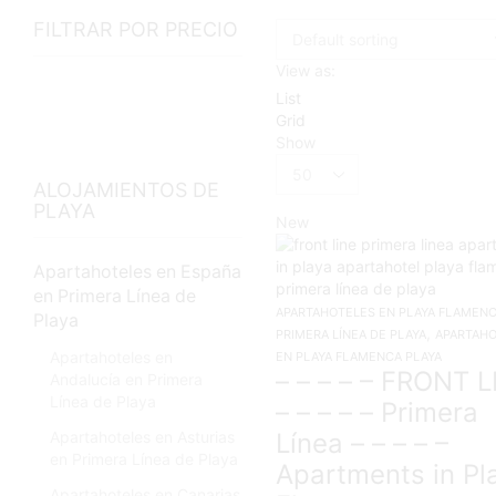
FILTRAR POR PRECIO
View as:
List
Grid
Show
Products
per
ALOJAMIENTOS DE
page
PLAYA
New
Apartahoteles en España
en Primera Línea de
APARTAHOTELES EN PLAYA FLAMENC
Playa
,
PRIMERA LÍNEA DE PLAYA
APARTAH
Apartahoteles en
EN PLAYA FLAMENCA PLAYA
– – – – – FRONT L
Andalucía en Primera
Línea de Playa
– – – – – Primera
Apartahoteles en Asturias
Línea – – – – –
en Primera Línea de Playa
Apartments in Pl
Apartahoteles en Canarias