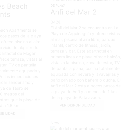
s Beach
DE PLAYA
Anfi del Mar 2
nts
342
€
El Anfi del Mar 2 se encuentra en La
each Apartments se
Playa de Arguineguín y ofrece vistas
cos pasos de la playa
al mar, piscina al aire libre, parque
frece piscina al aire
infantil, centro de fitness, jardín,
servicio de alquiler de
terraza y bar. Este aparthotel en
parthotel de Mogán
primera línea de playa ofrece balcón,
rece terraza, vistas al
vistas a la piscina, zona de estar, TV
tar, TV de pantalla
de pantalla plana, cocina totalmente
totalmente equipada y
equipada con nevera y lavavajillas y
En las inmediaciones
baño privado con bañera o ducha. El
icar senderismo y
Anfi del Mar 2 está a pocos pasos de
aya de Tauro se
la playa de Anfi y a menos de 1 km
0 metros del
de la playa de Patalavaca.
ntras que la playa de
á a 1,5 km.
VER DISPONIBILIDAD
NIBILIDAD
New