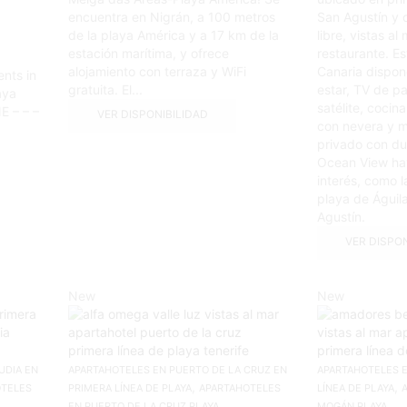
encuentra en Nigrán, a 100 metros
San Agustín y o
de la playa América y a 17 km de la
libre, vistas al 
estación marítima, y ofrece
restaurante. Es
alojamiento con terraza y WiFi
Canaria dispon
ents in
gratuita. El...
estar, TV de pa
aya
satélite, cocin
E – – –
VER DISPONIBILIDAD
con nevera y 
privado con du
Ocean View hay
interés, como la
playa de Águila
Agustín.
VER DISPO
New
New
UDIA EN
APARTAHOTELES EN PUERTO DE LA CRUZ EN
APARTAHOTELES 
,
,
OTELES
PRIMERA LÍNEA DE PLAYA
APARTAHOTELES
LÍNEA DE PLAYA
EN PUERTO DE LA CRUZ PLAYA
MOGÁN PLAYA