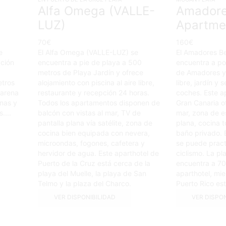
Alfa Omega (VALLE-
Amadore
LUZ)
Apartme
70
€
160
€
e
El Alfa Omega (VALLE-LUZ) se
El Amadores B
ación
encuentra a pie de playa a 500
encuentra a po
metros de Playa Jardín y ofrece
de Amadores y o
etros
alojamiento con piscina al aire libre,
libre, jardín y 
 arena
restaurante y recepción 24 horas.
coches. Este a
inas y
Todos los apartamentos disponen de
Gran Canaria of
....
balcón con vistas al mar, TV de
mar, zona de es
pantalla plana vía satélite, zona de
plana, cocina 
cocina bien equipada con nevera,
baño privado. 
microondas, fogones, cafetera y
se puede pract
hervidor de agua. Este aparthotel de
ciclismo. La pl
Puerto de la Cruz está cerca de la
encuentra a 70
playa del Muelle, la playa de San
aparthotel, mie
Telmo y la plaza del Charco.
Puerto Rico est
VER DISPONIBILIDAD
VER DISPO