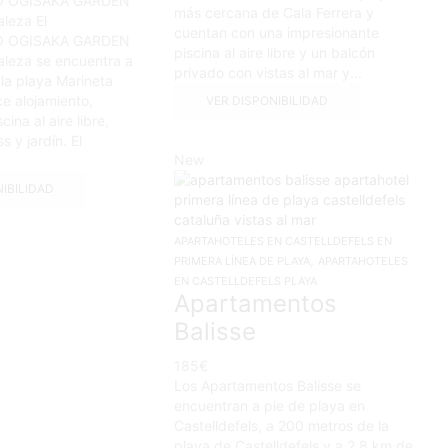
 OGISAKA GARDEN
más cercana de Cala Ferrera y
leza El
cuentan con una impresionante
 OGISAKA GARDEN
piscina al aire libre y un balcón
leza se encuentra a
privado con vistas al mar y...
la playa Marineta
e alojamiento,
VER DISPONIBILIDAD
cina al aire libre,
s y jardín. El
New
NIBILIDAD
APARTAHOTELES EN CASTELLDEFELS EN
,
PRIMERA LÍNEA DE PLAYA
APARTAHOTELES
EN CASTELLDEFELS PLAYA
Apartamentos
Balisse
185
€
Los Apartamentos Balisse se
encuentran a pie de playa en
Castelldefels, a 200 metros de la
playa de Castelldefels y a 2,8 km de