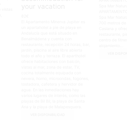
APARTAMENTO
n
your vacation
Spa Mar Natura
 vistas
APARTAMENTO
e,
82
€
Spa Mar Natura
El Apartamento Minerva Jupiter es
700 metros de 
un apartahotel a pie de playa en
Casiana y ofrec
Andalucía que está situado en
restaurante, pis
Benalmádena y cuenta con
centro de fitnes
restaurante, recepción 24 horas, bar,
alojamiento...
jardín, piscina al aire libre abierta
VER DISPO
todo el año y terraza. El aparthotel
ofrece habitaciones con balcón,
vistas al mar, zona de estar, TV,
cocina totalmente equipada con
nevera, horno, microondas, fogones,
tostadora, cafetera y hervidor de
agua. En las inmediaciones hay
varios lugares de interés, como las
playas de Bil Bil, la playa de Santa
Ana y la playa de Malapesquera.
VER DISPONIBILIDAD