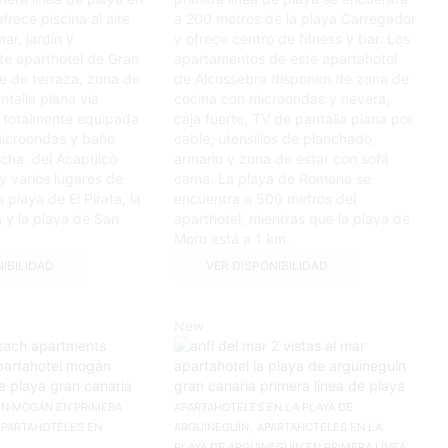
frece piscina al aire
a 200 metros de la playa Carregador
mar, jardín y
y ofrece centro de fitness y bar. Los
te aparthotel de Gran
apartamentos de este apartahotel
e de terraza, zona de
de Alcossebre disponen de zona de
ntalla plana vía
cocina con microondas y nevera,
a totalmente equipada
caja fuerte, TV de pantalla plana por
microondas y baño
cable, utensilios de planchado,
cha. del Acapulco
armario y zona de estar con sofá
 varios lugares de
cama. La playa de Romana se
 playa de El Pirata, la
encuentra a 500 metros del
 y la playa de San
aparthotel, mientras que la playa de
Moro está a 1 km.
NIBILIDAD
VER DISPONIBILIDAD
New
EN MOGÁN EN PRIMERA
APARTAHOTELES EN LA PLAYA DE
,
APARTAHOTELES EN
ARGUINEGUÍN
APARTAHOTELES EN LA
PLAYA DE ARGUINEGUÍN EN PRIMERA LÍNEA