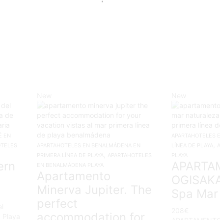
New
New
É EN
APARTAHOTELES E
,
OTELES
APARTAHOTELES EN BENALMÁDENA EN
LÍNEA DE PLAYA
,
PRIMERA LÍNEA DE PLAYA
APARTAHOTELES
PLAYA
ern
APARTA
EN BENALMÁDENA PLAYA
Apartamento
OGISAK
Minerva Jupiter. The
Spa Mar
perfect
l
208
€
accommodation for
 Playa