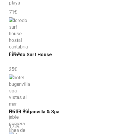
71
€
Loredo Surf House
25
€
Hotel Buganvilla & Spa
173
€