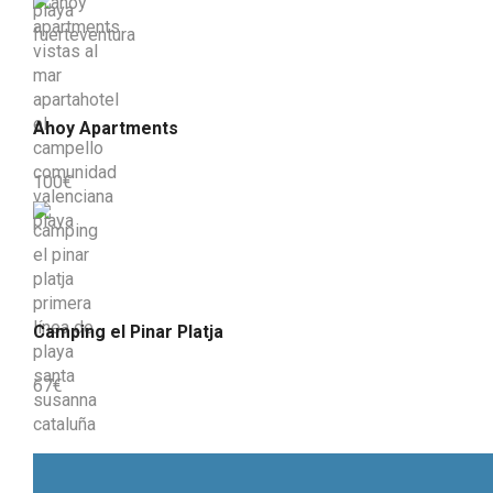
Ahoy Apartments
100
€
Camping el Pinar Platja
67
€