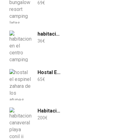
69
€
habitación en el centro
36
€
Hostal El Espinel
65
€
Habitación Cañaveral Playa Conil II
200
€