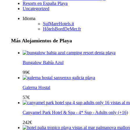
Resorts en España Playa
Uncategorized
Idioma
SulMareHotels.it
HôtelsBordDeMer.fr
Más Alojamientos de Playa
Bungalow Bahía Azul
99
€
Galerna Hostal
57
€
Canyamel Park Hotel & Spa - 4* Sup - Adults only (+16)
242
€