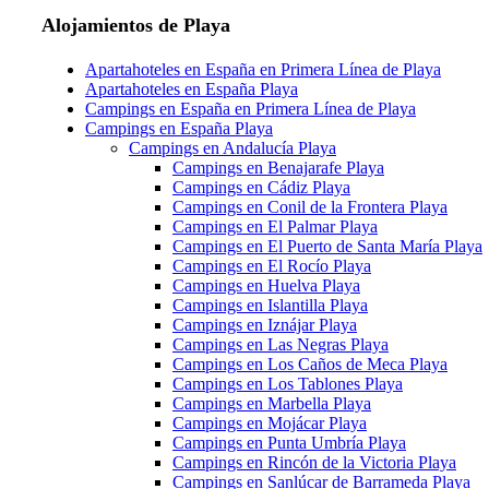
Alojamientos de Playa
Apartahoteles en España en Primera Línea de Playa
Apartahoteles en España Playa
Campings en España en Primera Línea de Playa
Campings en España Playa
Campings en Andalucía Playa
Campings en Benajarafe Playa
Campings en Cádiz Playa
Campings en Conil de la Frontera Playa
Campings en El Palmar Playa
Campings en El Puerto de Santa María Playa
Campings en El Rocío Playa
Campings en Huelva Playa
Campings en Islantilla Playa
Campings en Iznájar Playa
Campings en Las Negras Playa
Campings en Los Caños de Meca Playa
Campings en Los Tablones Playa
Campings en Marbella Playa
Campings en Mojácar Playa
Campings en Punta Umbría Playa
Campings en Rincón de la Victoria Playa
Campings en Sanlúcar de Barrameda Playa