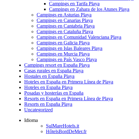
Campings en Tarifa Playa
Campings en Zahara de los Atunes Playa
Campings en Asturias Playa
Campings en Canarias Playa
Campings en Cantabria Playa
Campings en Cataluña Playa
Campings en Comunidad Valenciana Playa
Campings en Galicia Playa
Campings en Islas Baleares Playa
Campings en Murcia Playa
Campings en País Vasco Playa
Campings resort en España Playa
Casas rurales en España Playa
Hostales en España Playa
Hoteles en España en Primera Línea de Playa
Hoteles en España Playa
Posadas y hosterías en España
Resorts en España en Primera Línea de Playa
Resorts en España Playa
Uncategorized
Idioma
SulMareHotels.it
HôtelsBordDeMer.fr