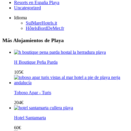
Resorts en España Playa
Uncategorized
Idioma
SulMareHotels.it
HôtelsBordDeMer.fr
Más Alojamientos de Playa
H Boutique Peña Parda
105
€
Toboso Apar - Turis
204
€
Hotel Santamarta
60
€