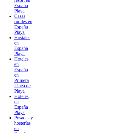
resort en
España
Playa
Casas
rurales en
España
Playa
Hostales
en
España
Playa
Hoteles
en
España
en
Primera
Línea de
Playa
Hoteles
en
España
Playa
Posadas y
hosterías
en