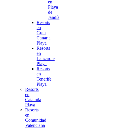
en
Playa
de
Jandía
Resorts
en
Gran
Canaria
Playa
Resorts
en
Lanzarote
Playa
Resorts
en
Tenerife
Playa
Resorts
en
Cataluña
Playa
Resorts
en
Comunidad
Valenciana