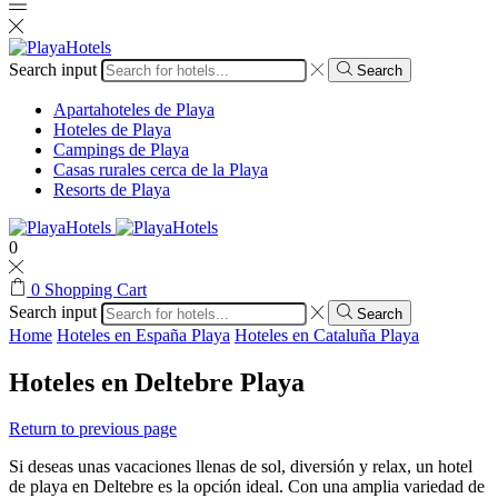
Search input
Search
Apartahoteles de Playa
Hoteles de Playa
Campings de Playa
Casas rurales cerca de la Playa
Resorts de Playa
0
0
Shopping Cart
Search input
Search
Home
Hoteles en España Playa
Hoteles en Cataluña Playa
Hoteles en Deltebre Playa
Return to previous page
Si deseas unas vacaciones llenas de sol, diversión y relax, un hotel
de playa en Deltebre es la opción ideal. Con una amplia variedad de