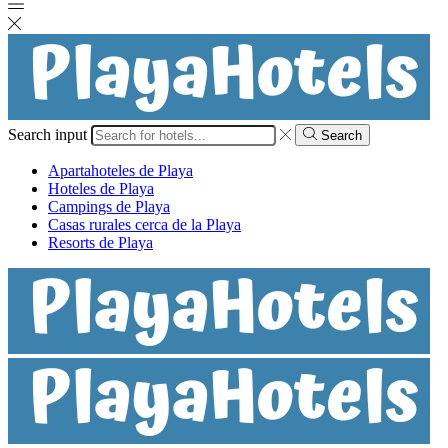
Search input
Search
Apartahoteles de Playa
Hoteles de Playa
Campings de Playa
Casas rurales cerca de la Playa
Resorts de Playa