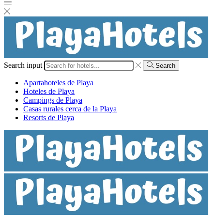
Search input
Search
Apartahoteles de Playa
Hoteles de Playa
Campings de Playa
Casas rurales cerca de la Playa
Resorts de Playa