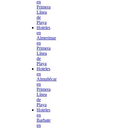
en
Primera
Línea
de
Playa
Hoteles
en
Almerimar
en
Primera
Línea
de
Playa
Hoteles
en
Almuñécar
en
Primera
Línea
de
Playa
Hoteles
en
Barbate
en