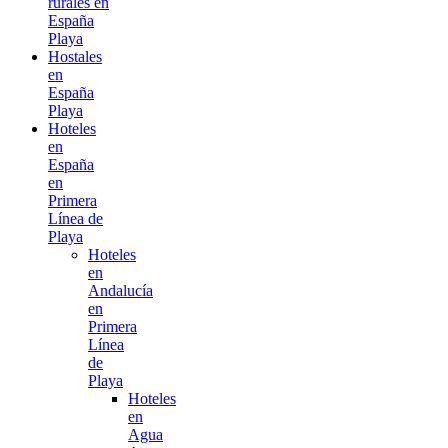
rurales en
España
Playa
Hostales
en
España
Playa
Hoteles
en
España
en
Primera
Línea de
Playa
Hoteles
en
Andalucía
en
Primera
Línea
de
Playa
Hoteles
en
Agua