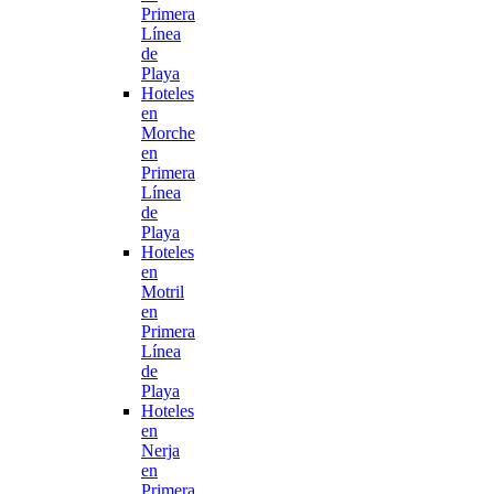
Primera
Línea
de
Playa
Hoteles
en
Morche
en
Primera
Línea
de
Playa
Hoteles
en
Motril
en
Primera
Línea
de
Playa
Hoteles
en
Nerja
en
Primera