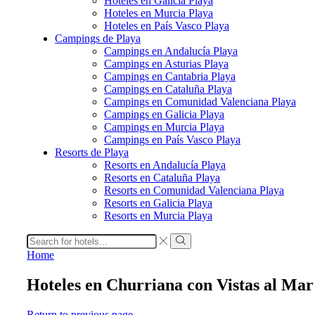
Hoteles en Galicia Playa
Hoteles en Murcia Playa
Hoteles en País Vasco Playa
Campings de Playa
Campings en Andalucía Playa
Campings en Asturias Playa
Campings en Cantabria Playa
Campings en Cataluña Playa
Campings en Comunidad Valenciana Playa
Campings en Galicia Playa
Campings en Murcia Playa
Campings en País Vasco Playa
Resorts de Playa
Resorts en Andalucía Playa
Resorts en Cataluña Playa
Resorts en Comunidad Valenciana Playa
Resorts en Galicia Playa
Resorts en Murcia Playa
Search
input
Search
Home
Hoteles en Churriana con Vistas al Mar
Return to previous page