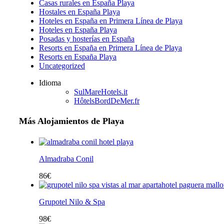
Casas rurales en España Playa
Hostales en España Playa
Hoteles en España en Primera Línea de Playa
Hoteles en España Playa
Posadas y hosterías en España
Resorts en España en Primera Línea de Playa
Resorts en España Playa
Uncategorized
Idioma
SulMareHotels.it
HôtelsBordDeMer.fr
Más Alojamientos de Playa
Almadraba Conil
86
€
Grupotel Nilo & Spa
98
€