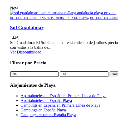
New
,
HOTELES EN CHURRIANA EN PRIMERA LÍNEA DE PLAYA
HOTELES EN CHUR
Sol Guadalmar
144
€
Sol Guadalmar El Sol Guadalmar está rodeado de jardines precioso
con vistas a la bahía de...
Ver Disponibilidad
Filtrar por Precio
Min
Max
Res
price
price
Alojamientos de Playa
Apartahoteles en España en Primera Línea de Playa
Apartahoteles en España Playa
Campings en España en Primera Línea de Playa
Campings en España Playa
Campings resort en España Playa