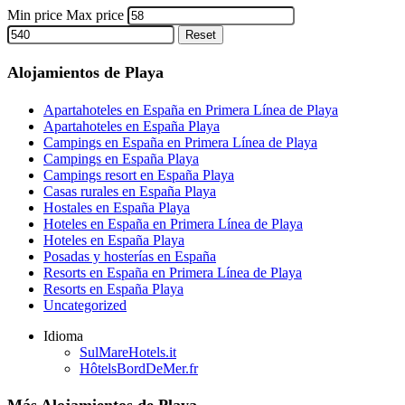
Min price
Max price
Reset
Alojamientos de Playa
Apartahoteles en España en Primera Línea de Playa
Apartahoteles en España Playa
Campings en España en Primera Línea de Playa
Campings en España Playa
Campings resort en España Playa
Casas rurales en España Playa
Hostales en España Playa
Hoteles en España en Primera Línea de Playa
Hoteles en España Playa
Posadas y hosterías en España
Resorts en España en Primera Línea de Playa
Resorts en España Playa
Uncategorized
Idioma
SulMareHotels.it
HôtelsBordDeMer.fr
Más Alojamientos de Playa