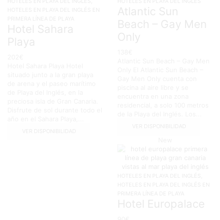
,
HOTELES EN PLAYA DEL INGLÉS
HOTELES EN PLAYA DEL INGLÉS
Atlantic Sun
HOTELES EN PLAYA DEL INGLÉS EN
PRIMERA LÍNEA DE PLAYA
Beach – Gay Men
Hotel Sahara
Only
Playa
138
€
202
€
Atlantic Sun Beach – Gay Men
Hotel Sahara Playa Hotel
Only El Atlantic Sun Beach –
situado junto a la gran playa
Gay Men Only cuenta con
de arena y el paseo marítimo
piscina al aire libre y se
de Playa del Inglés, en la
encuentra en una zona
preciosa isla de Gran Canaria.
residencial, a solo 100 metros
Disfrute de sol durante todo el
de la Playa del Inglés. Los...
año en el Sahara Playa,...
VER DISPONIBILIDAD
VER DISPONIBILIDAD
New
,
HOTELES EN PLAYA DEL INGLÉS
HOTELES EN PLAYA DEL INGLÉS EN
PRIMERA LÍNEA DE PLAYA
Hotel Europalace
90
€