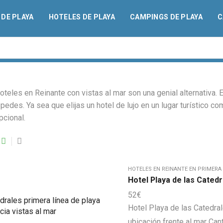
DE PLAYA
HOTELES DE PLAYA
CAMPINGS DE PLAYA
C
Search
input
teles en Reinante con vistas al mar son una genial alternativa. 
pedes. Ya sea que elijas un hotel de lujo en un lugar turístico c
pcional.
HOTELES EN REINANTE EN PRIMERA 
Hotel Playa de las Cated
52
€
Hotel Playa de las Catedral
ubicación frente al mar Can