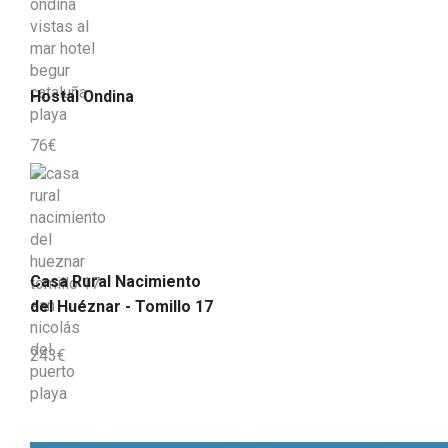
Hostal Ondina
76
€
Casa Rural Nacimiento
del Huéznar - Tomillo 17
243
€