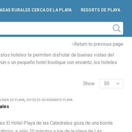
ASAS RURALES CERCA DE LA PLAYA
RESORTS DE PLAYA
Return to previous page
Estos hoteles te permiten disfrutar de buenas vistas del
omún o un pequeño hotel boutique con encanto, los hoteles
Products
Show
per
page
,
LÍNEA DE PLAYA
HOTELES EN REINANTE PLAYA
rales
es El Hotel Playa de las Catedrales goza de una bonita
tábrico, a sólo 10 minutos a pie de la playa de Las