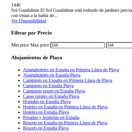
144
€
Sol Guadalmar El Sol Guadalmar está rodeado de jardines precioso
con vistas a la bahía de...
Ver Disponibilidad
Filtrar por Precio
Min price
Max price
Alojamientos de Playa
Apartahoteles en España en Primera Línea de Playa
Apartahoteles en España Playa
Campings en España en Primera Línea de Playa
Campings en España Playa
Campings resort en España Playa
Casas rurales en España Playa
Hostales en España Playa
Hoteles en España en Primera Línea de Playa
Hoteles en España Playa
Posadas y hosterías en España
Resorts en España en Primera Línea de Playa
Resorts en España Playa