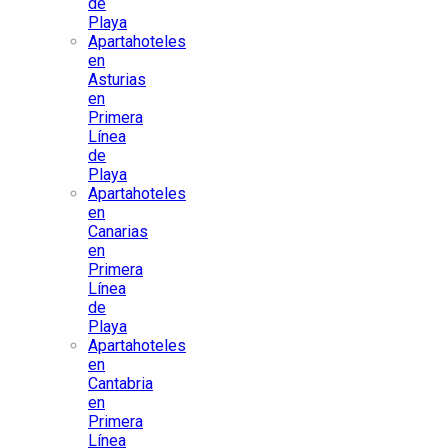
de
Playa
Apartahoteles
en
Asturias
en
Primera
Línea
de
Playa
Apartahoteles
en
Canarias
en
Primera
Línea
de
Playa
Apartahoteles
en
Cantabria
en
Primera
Línea