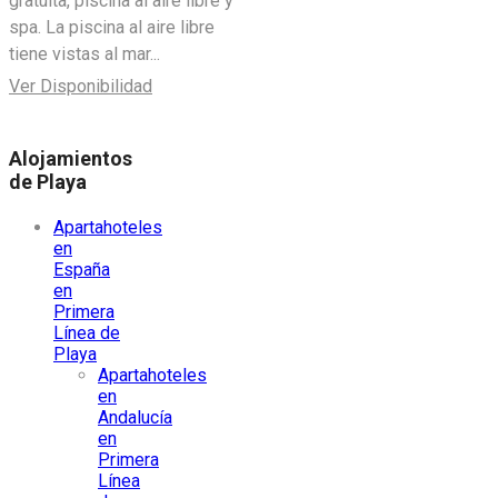
gratuita, piscina al aire libre y
spa. La piscina al aire libre
tiene vistas al mar...
Ver Disponibilidad
Alojamientos
de Playa
Apartahoteles
en
España
en
Primera
Línea de
Playa
Apartahoteles
en
Andalucía
en
Primera
Línea