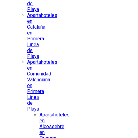
de
Playa
Apartahoteles
en
Cataluña
en
Primera
Línea
de
Playa
Apartahoteles
en
Comunidad
Valenciana
en
Primera
Línea
de
Playa
Apartahoteles
en
Alcossebre
en