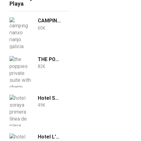
Playa
CAMPING RIANXO
60
€
THE POPPIES Private Suite with Charm 100m Ocean - Free Welcoming Cava - Ideal Location to discover Tenerife!
82
€
Hotel Soraya
49
€
Hotel L'Alguer