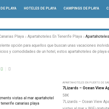
DE PLAYA
HOTELES DE PLAYA
CAMPINGS DE PLAYA
C
Canarias Playa
Apartahoteles En Tenerife Playa
Apartahoteles
elente opción para aquellos que buscan unas vacaciones inolvid
rvicios y comodidades de un hotel, estos apartahoteles de playa 
APARTAHOTELES EN PUERTO DE SA
7Lizards – Ocean View A
58
€
7Lizards – Ocean View Apa
vistas al mar y WiFi gratui