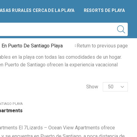
ASAS RURALES CERCA DE LA PLAYA
RESORTS DE PLAYA
 En Puerto De Santiago Playa
Return to previous page
ables en la playa con todas las comodidades de un hogar.
en Puerto de Santiago ofrecen la experiencia vacacional
Show
NTIAGO PLAYA
partments
rtments El 7Lizards – Ocean View Apartments ofrece
ta y se encuentra en Puerto de Santiago, a poca distancia de