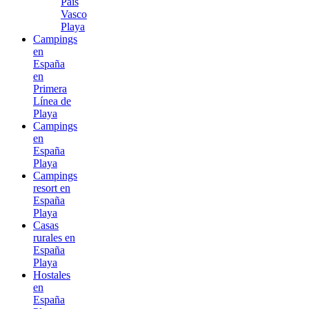
País
Vasco
Playa
Campings
en
España
en
Primera
Línea de
Playa
Campings
en
España
Playa
Campings
resort en
España
Playa
Casas
rurales en
España
Playa
Hostales
en
España