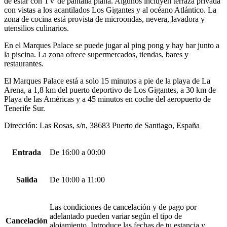
de estar con TV de pantalla plana. Algunos incluyen terraza privada
con vistas a los acantilados Los Gigantes y al océano Atlántico. La
zona de cocina está provista de microondas, nevera, lavadora y
utensilios culinarios.
En el Marques Palace se puede jugar al ping pong y hay bar junto a
la piscina. La zona ofrece supermercados, tiendas, bares y
restaurantes.
El Marques Palace está a solo 15 minutos a pie de la playa de La
Arena, a 1,8 km del puerto deportivo de Los Gigantes, a 30 km de
Playa de las Américas y a 45 minutos en coche del aeropuerto de
Tenerife Sur.
Dirección: Las Rosas, s/n, 38683 Puerto de Santiago, España
Entrada
De 16:00 a 00:00
Salida
De 10:00 a 11:00
Las condiciones de cancelación y de pago por
adelantado pueden variar según el tipo de
Cancelación
alojamiento. Introduce las fechas de tu estancia y