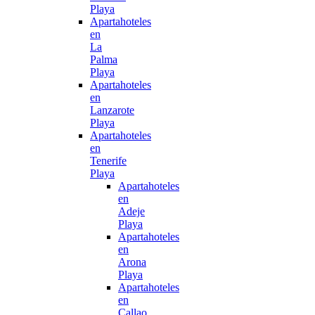
Playa
Apartahoteles
en
La
Palma
Playa
Apartahoteles
en
Lanzarote
Playa
Apartahoteles
en
Tenerife
Playa
Apartahoteles
en
Adeje
Playa
Apartahoteles
en
Arona
Playa
Apartahoteles
en
Callao