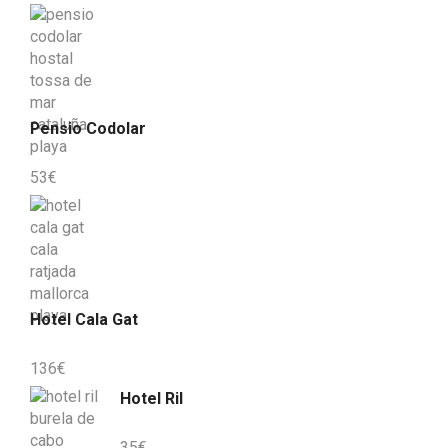
Pensio Codolar
53
€
Hotel Cala Gat
136
€
Hotel Ril
35
€