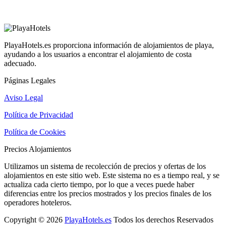
PlayaHotels.es proporciona información de alojamientos de playa,
ayudando a los usuarios a encontrar el alojamiento de costa
adecuado.
Páginas Legales
Aviso Legal
Política de Privacidad
Política de Cookies
Precios Alojamientos
Utilizamos un sistema de recolección de precios y ofertas de los
alojamientos en este sitio web. Este sistema no es a tiempo real, y se
actualiza cada cierto tiempo, por lo que a veces puede haber
diferencias entre los precios mostrados y los precios finales de los
operadores hoteleros.
Copyright © 2026
PlayaHotels.es
Todos los derechos Reservados