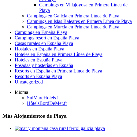
Campings en Villajoyosa en Primera Línea de
Playa
Campings en Galicia en Primera Línea de Playa
Campings en Islas Baleares en Primera Línea de Playa
Campings en Murcia en Primera Línea de Playa
Campings en España Playa
Campings resort en España Playa
Casas rurales en España Playa
Hostales en España Playa
Hoteles en España en Primera Línea de Playa
Hoteles en España Playa
Posadas y hosterías en España
Resorts en España en Primera Línea de Playa
Resorts en España Playa
Uncategorized
Idioma
SulMareHotels.it
HôtelsBordDeMer.fr
Más Alojamientos de Playa