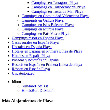
Campings en Tarragona Playa
Campings en Torredembarra Playa
Campings en Tossa de Mar Playa
Campings en Comunidad Valenciana Playa
Campings en Galicia Playa
Campings en Islas Baleares Playa
Campings en Murcia Playa
Campings en País Vasco Playa
Campings resort en España Playa
Casas rurales en España Playa
Hostales en España Playa
Hoteles en España en Primera Línea de Playa
Hoteles en España Playa
Posadas y hosterías en España
Resorts en España en Primera Línea de Playa
Resorts en España Playa
Uncategorized
Idioma
SulMareHotels.it
HôtelsBordDeMer.fr
Más Alojamientos de Playa