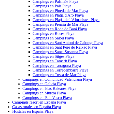
Campings en Palamós Playa
Campings en Pals Playa
Campings en Pineda de Mar Playa
Campings en Platja d'Aro Playa
Campings en Platja de l’Almadrava Playa
Campings en Premiá de Mar Playa
Campings en Roda de Bará Playa
Campings en Roses Playa
Campings en Salou Playa
Campings en Sant Antoni de Calonge Playa
Campings en Sant Pere de Reixac Playa
Campings en Santa Susanna Playa
Campings en Sitges Playa
Campings en Tamarit Playa
Campings en Tarragona Playa
Campings en Torredembarra Playa
Campings en Tossa de Mar Playa
Campings en Comunidad Valenciana Playa
Campings en Galicia Playa
Campings en Islas Baleares Playa
Campings en Murcia Playa
Campings en País Vasco Playa
Campings resort en España Playa
Casas rurales en España Playa
Hostales en España Playa