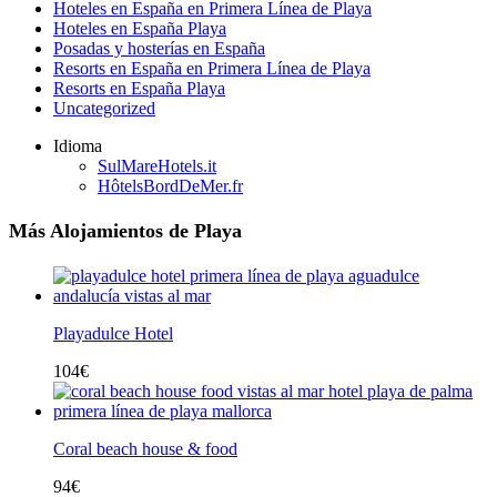
Hoteles en España en Primera Línea de Playa
Hoteles en España Playa
Posadas y hosterías en España
Resorts en España en Primera Línea de Playa
Resorts en España Playa
Uncategorized
Idioma
SulMareHotels.it
HôtelsBordDeMer.fr
Más Alojamientos de Playa
Playadulce Hotel
104
€
Coral beach house & food
94
€