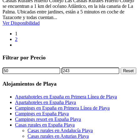
Casitas Rurales Huerto Conejo Las Casitas Rurales Huerto Conejo
se encuentran a 1 km del océano Atlántico, en la isla canaria de La
Palma. Ubicadas entre jardines, están a 5 minutos en coche de
Tazacorte y todas cuentan...
Ver Disponibilidad
1
2
next
Filtrar por Precio
Min
Max
Reset
price
price
Alojamientos de Playa
Apartahoteles en España en Primera Línea de Playa
Apartahoteles en España Playa
Campings en España en Primera Línea de Playa
Campings en España Playa
Campings resort en España Playa
Casas rurales en España Playa
Casas rurales en Andalucía Playa
Casas rurales en Asturias Playa