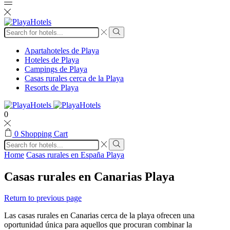
Search
input
Search
Apartahoteles de Playa
Hoteles de Playa
Campings de Playa
Casas rurales cerca de la Playa
Resorts de Playa
0
0
Shopping Cart
Search
input
Search
Home
Casas rurales en España Playa
Casas rurales en Canarias Playa
Return to previous page
Las casas rurales en Canarias cerca de la playa ofrecen una
oportunidad única para aquellos que procuran combinar la