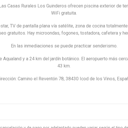
as Casas Rurales Los Guinderos ofrecen piscina exterior de temp
WiFi gratuita.
 estar, TV de pantalla plana vía satélite, zona de cocina totalme
seo gratuitos. Hay microondas, fogones, tostadora, cafetera y he
En las inmediaciones se puede practicar senderismo.
Aqualand y a 24 km del jardín botánico. El aeropuerto más cerc
43 km.
irección: Camino el Reventón 78, 38430 Icod de los Vinos, Espa
cancelación y de pago por adelantado pueden variar según el tipo de 