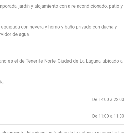
orada, jardín y alojamiento con aire acondicionado, patio y
nte equipada con nevera y horno y baño privado con ducha y
rvidor de agua.
ano es el de Tenerife Norte-Ciudad de La Laguna, ubicado a
ña
De 14:00 a 22:00
De 11:00 a 11:30
alojamiento. Introduce las fechas de tu estancia y consulta las