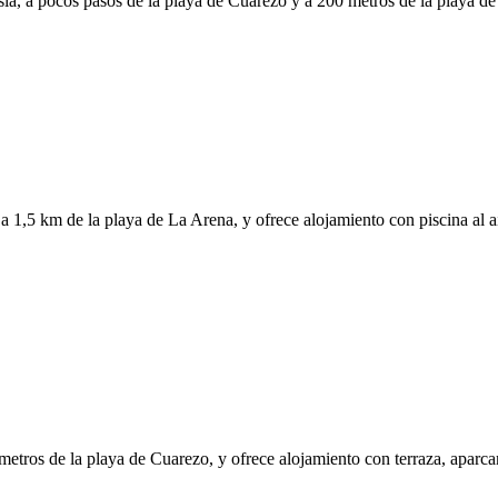
 a pocos pasos de la playa de Cuarezo y a 200 metros de la playa de lo
1,5 km de la playa de La Arena, y ofrece alojamiento con piscina al air
 metros de la playa de Cuarezo, y ofrece alojamiento con terraza, aparca