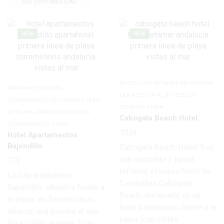
VER DISPONIBILIDAD
NEW
NEW
HOTELES EN RETAMAR EN PRIMERA
APARTAHOTELES EN
,
LÍNEA DE PLAYA
HOTELES EN
TORREMOLINOS EN PRIMERA LÍNEA
RETAMAR PLAYA
,
DE PLAYA
APARTAHOTELES EN
Cabogata Beach Hotel
TORREMOLINOS PLAYA
105
€
Hotel Apartamentos
Bajondillo
Cabogata Beach Hotel Tras
una completa y lujosa
77
€
reforma, el nuevo hotel de
Los Apartahoteles
5 estrellas Cabogata
Bajondillo, situados frente a
Beach, enclavado en un
la playa, en Torremolinos,
lugar paradisíaco frente a la
ofrecen una piscina al aire
playa (con vistas
libre y WiFi gratuita. Este