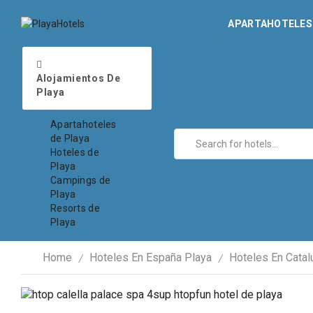
APARTAHOTELES 
Alojamientos De
Playa
Apartahoteles
de Playa
Hoteles de
Playa
Campings de
Playa
Resorts de
Playa
Home
Hoteles En España Playa
Hoteles En Catal
/
/