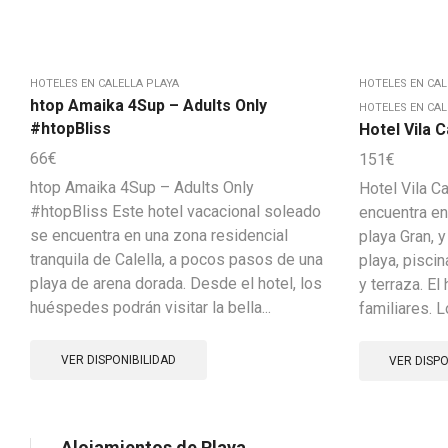
HOTELES EN CALELLA PLAYA
HOTELES EN CAL
htop Amaika 4Sup – Adults Only
HOTELES EN CAL
#htopBliss
Hotel Vila C
66
€
151
€
htop Amaika 4Sup – Adults Only
Hotel Vila Ca
#htopBliss Este hotel vacacional soleado
encuentra en
se encuentra en una zona residencial
playa Gran, y
tranquila de Calella, a pocos pasos de una
playa, piscin
playa de arena dorada. Desde el hotel, los
y terraza. El
huéspedes podrán visitar la bella...
familiares. Lo
VER DISPONIBILIDAD
VER DISPO
Alojamientos de Playa