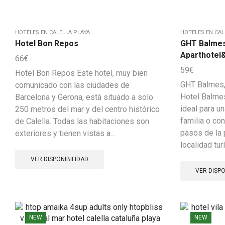
HOTELES EN CALELLA PLAYA
HOTELES EN CAL
Hotel Bon Repos
GHT Balmes
Aparthote
66
€
59
€
Hotel Bon Repos Este hotel, muy bien
GHT Balmes,
comunicado con las ciudades de
Hotel Balmes
Barcelona y Gerona, está situado a solo
ideal para u
250 metros del mar y del centro histórico
familia o co
de Calella. Todas las habitaciones son
pasos de la p
exteriores y tienen vistas a...
localidad turí
VER DISPONIBILIDAD
VER DISPO
NEW
NEW