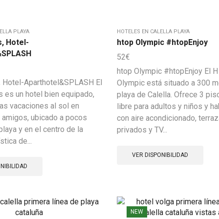
ELLA PLAYA
HOTELES EN CALELLA PLAYA
, Hotel-
htop Olympic #htopEnjoy
l&SPLASH
52
€
htop Olympic #htopEnjoy El 
 Hotel-Aparthotel&SPLASH El
Olympic está situado a 300 m
 es un hotel bien equipado,
playa de Calella. Ofrece 3 pisc
nas vacaciones al sol en
libre para adultos y niños y h
n amigos, ubicado a pocos
con aire acondicionado, terra
laya y en el centro de la
privados y TV...
stica de...
VER DISPONIBILIDAD
NIBILIDAD
NEW