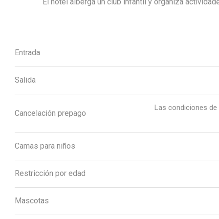
El hotel alberga un club infantil y organiza activid
Entrada
Salida
Las condiciones de 
Cancelación prepago
Camas para niños
Restricción por edad
Mascotas