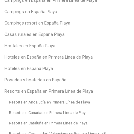
Campings en España en Primera Línea de Playa
Campings en España Playa
Campings resort en España Playa
Casas rurales en España Playa
Hostales en España Playa
Hoteles en España en Primera Línea de Playa
Hoteles en España Playa
Posadas y hosterías en España
Resorts en España en Primera Línea de Playa
Resorts en Andalucía en Primera Línea de Playa
Resorts en Canarias en Primera Línea de Playa
Resorts en Cataluña en Primera Línea de Playa
Resorts en Comunidad Valenciana en Primera Línea de Playa