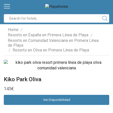
Search
input
Home
/
Resorts en España en Primera Línea de Playa
/
Resorts en Comunidad Valenciana en Primera Línea
de Playa
Resorts en Oliva en Primera Línea de Playa
/
Kiko Park Oliva
145
€
Ver Disponibilidad