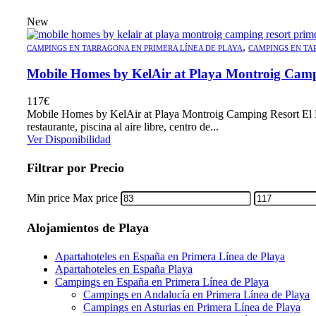
New
,
CAMPINGS EN TARRAGONA EN PRIMERA LÍNEA DE PLAYA
CAMPINGS EN TA
Mobile Homes by KelAir at Playa Montroig Camp
117
€
Mobile Homes by KelAir at Playa Montroig Camping Resort El M
restaurante, piscina al aire libre, centro de...
Ver Disponibilidad
Filtrar por Precio
Min price
Max price
Alojamientos de Playa
Apartahoteles en España en Primera Línea de Playa
Apartahoteles en España Playa
Campings en España en Primera Línea de Playa
Campings en Andalucía en Primera Línea de Playa
Campings en Asturias en Primera Línea de Playa