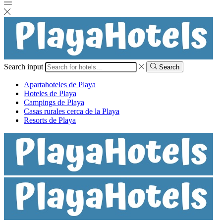
Search input
Search
Apartahoteles de Playa
Hoteles de Playa
Campings de Playa
Casas rurales cerca de la Playa
Resorts de Playa