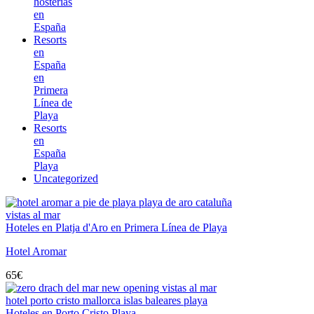
hosterías
en
España
Resorts
en
España
en
Primera
Línea de
Playa
Resorts
en
España
Playa
Uncategorized
Hoteles en Platja d'Aro en Primera Línea de Playa
Hotel Aromar
65
€
Hoteles en Porto Cristo Playa