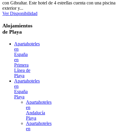
con Gibraltar. Este hotel de 4 estrellas cuenta con una piscina
exterior y...
Ver Disponibilidad
Alojamientos
de Playa
Apartahoteles
en
España
en
Primera
Línea de
Playa
Apartahoteles
en
España
Playa
Apartahoteles
en
Andalucía
Playa
Apartahoteles
en