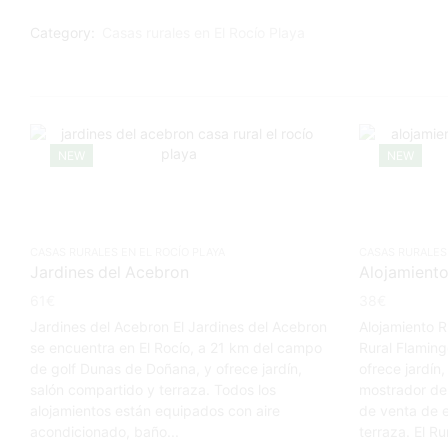
Category:
Casas rurales en El Rocío Playa
NEW
NEW
CASAS RURALES EN EL ROCÍO PLAYA
CASAS RURALES 
Jardines del Acebron
Alojamiento
61
€
38
€
Jardines del Acebron El Jardines del Acebron
Alojamiento R
se encuentra en El Rocío, a 21 km del campo
Rural Flaming
de golf Dunas de Doñana, y ofrece jardín,
ofrece jardín,
salón compartido y terraza. Todos los
mostrador de 
alojamientos están equipados con aire
de venta de e
acondicionado, baño...
terraza. El Ru