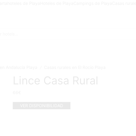
artahoteles de Playa
Hoteles de Playa
Campings de Playa
Casas rural
Search
input
 en Andalucía Playa
Casas rurales en El Rocío Playa
/
Lince Casa Rural
66
€
VER DISPONIBILIDAD