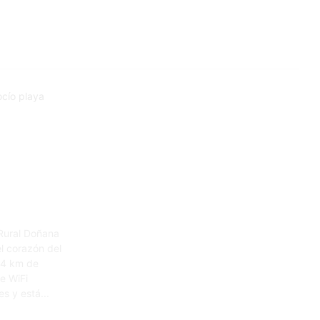
Rural Doñana
el corazón del
44 km de
e WiFi
es y está...