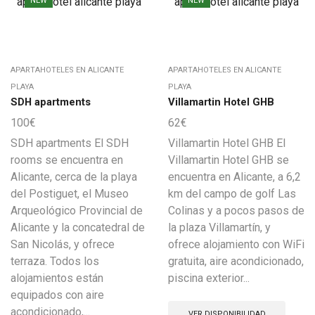
NEW
NEW
APARTAHOTELES EN ALICANTE
APARTAHOTELES EN ALICANTE
PLAYA
PLAYA
SDH apartments
Villamartin Hotel GHB
100
€
62
€
SDH apartments El SDH
Villamartin Hotel GHB El
rooms se encuentra en
Villamartin Hotel GHB se
Alicante, cerca de la playa
encuentra en Alicante, a 6,2
del Postiguet, el Museo
km del campo de golf Las
Arqueológico Provincial de
Colinas y a pocos pasos de
Alicante y la concatedral de
la plaza Villamartín, y
San Nicolás, y ofrece
ofrece alojamiento con WiFi
terraza. Todos los
gratuita, aire acondicionado,
alojamientos están
piscina exterior...
equipados con aire
acondicionado,...
VER DISPONIBILIDAD