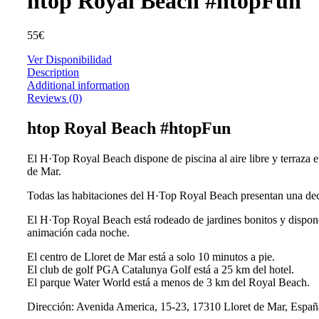
htop Royal Beach #htopFun
55
€
Ver Disponibilidad
Description
Additional information
Reviews (0)
htop Royal Beach #htopFun
El H·Top Royal Beach dispone de piscina al aire libre y terraza e
de Mar.
Todas las habitaciones del H·Top Royal Beach presentan una decor
El H·Top Royal Beach está rodeado de jardines bonitos y dispone
animación cada noche.
El centro de Lloret de Mar está a solo 10 minutos a pie.
El club de golf PGA Catalunya Golf está a 25 km del hotel.
El parque Water World está a menos de 3 km del Royal Beach.
Dirección: Avenida America, 15-23, 17310 Lloret de Mar, Españ