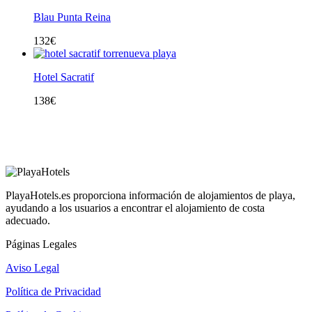
Blau Punta Reina
132
€
Hotel Sacratif
138
€
PlayaHotels.es proporciona información de alojamientos de playa,
ayudando a los usuarios a encontrar el alojamiento de costa
adecuado.
Páginas Legales
Aviso Legal
Política de Privacidad