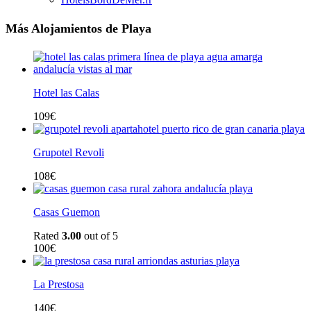
Más Alojamientos de Playa
Hotel las Calas
109
€
Grupotel Revoli
108
€
Casas Guemon
Rated
3.00
out of 5
100
€
La Prestosa
140
€