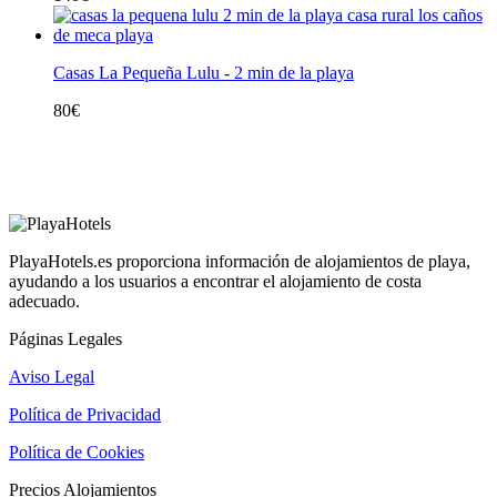
Casas La Pequeña Lulu - 2 min de la playa
80
€
PlayaHotels.es proporciona información de alojamientos de playa,
ayudando a los usuarios a encontrar el alojamiento de costa
adecuado.
Páginas Legales
Aviso Legal
Política de Privacidad
Política de Cookies
Precios Alojamientos