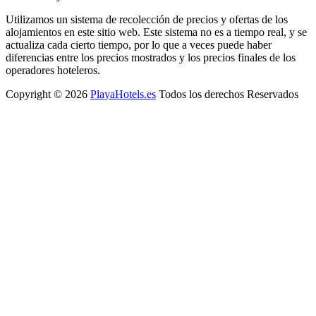
Utilizamos un sistema de recolección de precios y ofertas de los
alojamientos en este sitio web. Este sistema no es a tiempo real, y se
actualiza cada cierto tiempo, por lo que a veces puede haber
diferencias entre los precios mostrados y los precios finales de los
operadores hoteleros.
Copyright © 2026
PlayaHotels.es
Todos los derechos Reservados