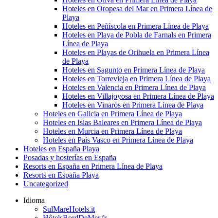
Hoteles en Oropesa del Mar en Primera Línea de
Playa
Hoteles en Peñíscola en Primera Línea de Playa
Hoteles en Playa de Pobla de Farnals en Primera
Línea de Playa
Hoteles en Playas de Orihuela en Primera Línea
de Playa
Hoteles en Sagunto en Primera Línea de Playa
Hoteles en Torrevieja en Primera Línea de Playa
Hoteles en Valencia en Primera Línea de Playa
Hoteles en Villajoyosa en Primera Línea de Playa
Hoteles en Vinarós en Primera Línea de Playa
Hoteles en Galicia en Primera Línea de Playa
Hoteles en Islas Baleares en Primera Línea de Playa
Hoteles en Murcia en Primera Línea de Playa
Hoteles en País Vasco en Primera Línea de Playa
Hoteles en España Playa
Posadas y hosterías en España
Resorts en España en Primera Línea de Playa
Resorts en España Playa
Uncategorized
Idioma
SulMareHotels.it
HôtelsBordDeMer.fr