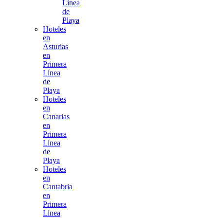
Línea
de
Playa
Hoteles
en
Asturias
en
Primera
Línea
de
Playa
Hoteles
en
Canarias
en
Primera
Línea
de
Playa
Hoteles
en
Cantabria
en
Primera
Línea