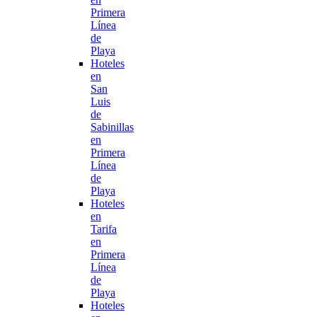
Primera
Línea
de
Playa
Hoteles
en
San
Luis
de
Sabinillas
en
Primera
Línea
de
Playa
Hoteles
en
Tarifa
en
Primera
Línea
de
Playa
Hoteles