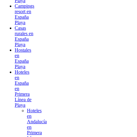
Playa
Campings
resort en
España
Playa
Casas
rurales en
España
Playa
Hostales
en
España
Playa
Hoteles
en
España
en
Primera
Línea de
Playa
Hoteles
en
Andalucía
en
Primera