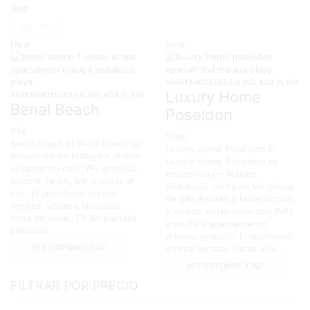
Grid
Products
per
New
New
page
APARTAHOTELES EN MÁLAGA PLAYA
Luxury Home
APARTAHOTELES EN MÁLAGA PLAYA
Benal Beach
Poseidon
65
€
130
€
Benal Beach El Benal Beach se
Luxury Home Poseidon El
encuentra en Málaga y ofrece
Luxury Home Poseidon se
alojamiento con WiFi gratuita,
encuentra en Málaga,
piscina, jardín, bar y vistas al
Andalucía, cerca de las playas
mar. El aparthotel ofrece
de San Andrés y Misericordia,
terraza, vistas a la ciudad,
y ofrece alojamiento con WiFi
zona de estar, TV de pantalla
gratuita y aparcamiento
plana vía...
privado gratuito. El aparthotel
VER DISPONIBILIDAD
ofrece terraza, vistas a la...
VER DISPONIBILIDAD
FILTRAR POR PRECIO