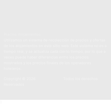
Aviso Legal
Política de Privacidad
Política de Cookies
Precios Alojamientos
Utilizamos un sistema de recolección de precios y ofertas
de los alojamientos en este sitio web. Este sistema no es a
tiempo real, y se actualiza cada cierto tiempo, por lo que a
veces puede haber diferencias entre los precios
mostrados y los precios finales de los operadores
hoteleros.
Copyright © 2026
PlayaHotels.es
Todos los derechos
Reservados