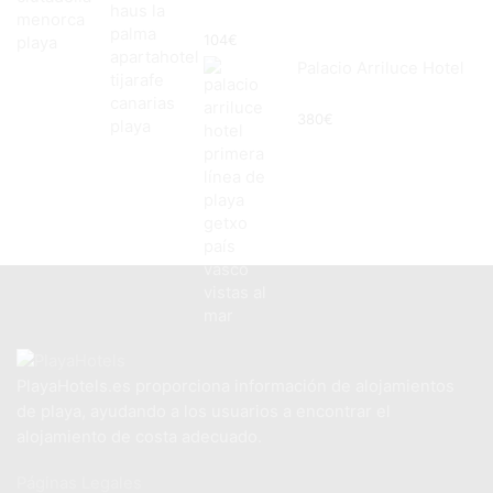
104
€
Palacio Arriluce Hotel
380
€
PlayaHotels.es proporciona información de alojamientos
de playa, ayudando a los usuarios a encontrar el
alojamiento de costa adecuado.
Páginas Legales