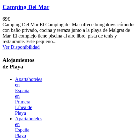
Camping Del Mar
69
€
Camping Del Mar El Camping del Mar ofrece bungalows cómodos
con baño privado, cocina y terraza junto a la playa de Malgrat de
Mar. El complejo tiene piscina al aire libre, pista de tenis y
restaurante. Este pequeño...
Ver Disponibilidad
Alojamientos
de Playa
Apartahoteles
en
España
en
Primera
Línea de
Playa
Apartahoteles
en
España
Playa