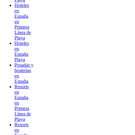
Hoteles
en
España
en
Primera
Línea de
Playa
Hoteles
en
España
Playa
Posadas y
hosterías
en
España
Resorts
en
España
en
Primera
Línea de
Playa
Resorts
en