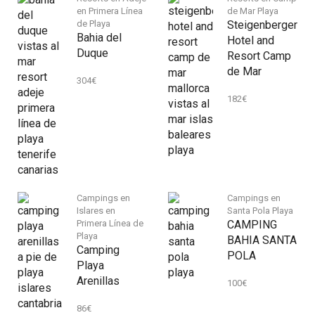
en Primera Línea
de Mar Playa
de Playa
Steigenberger
Bahia del
Hotel and
Duque
Resort Camp
de Mar
304
€
182
€
Campings en
Campings en
Islares en
Santa Pola Playa
Primera Línea de
CAMPING
Playa
BAHIA SANTA
Camping
POLA
Playa
Arenillas
100
€
86
€