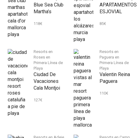
Blue Sea Club
APARTAMENTOS
Martha’s
ESJOVIAL
118
€
85
€
Resorts en
Resorts en
Roses en
Paguera en
Primera Línea de
Primera Línea de
Playa
Playa
Ciudad De
Valentin Reina
Vacaciones
Paguera
Cala Montjoi
110
€
127
€
Resorts en Adeje
Resorts en Camp