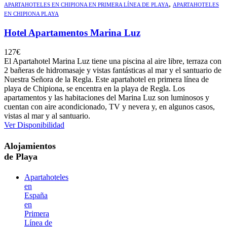
,
APARTAHOTELES EN CHIPIONA EN PRIMERA LÍNEA DE PLAYA
APARTAHOTELES
EN CHIPIONA PLAYA
Hotel Apartamentos Marina Luz
127
€
El Apartahotel Marina Luz tiene una piscina al aire libre, terraza con
2 bañeras de hidromasaje y vistas fantásticas al mar y el santuario de
Nuestra Señora de la Regla. Este apartahotel en primera línea de
playa de Chipiona, se encentra en la playa de Regla. Los
apartamentos y las habitaciones del Marina Luz son luminosos y
cuentan con aire acondicionado, TV y nevera y, en algunos casos,
vistas al mar y al santuario.
Ver Disponibilidad
Alojamientos
de Playa
Apartahoteles
en
España
en
Primera
Línea de