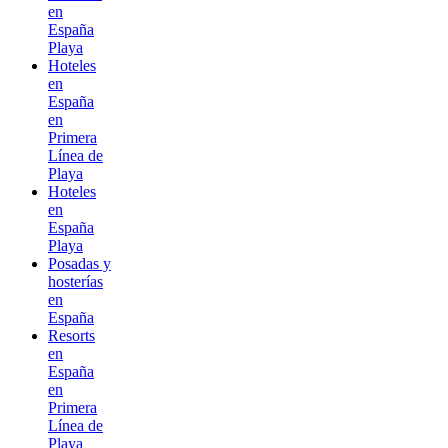
en
España
Playa
Hoteles
en
España
en
Primera
Línea de
Playa
Hoteles
en
España
Playa
Posadas y
hosterías
en
España
Resorts
en
España
en
Primera
Línea de
Playa