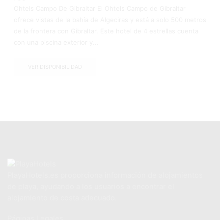
Ohtels Campo De Gibraltar El Ohtels Campo de Gibraltar
ofrece vistas de la bahía de Algeciras y está a solo 500 metros
de la frontera con Gibraltar. Este hotel de 4 estrellas cuenta
con una piscina exterior y...
VER DISPONIBILIDAD
PlayaHotels.es proporciona información de alojamientos
de playa, ayudando a los usuarios a encontrar el
alojamiento de costa adecuado.
Páginas Legales