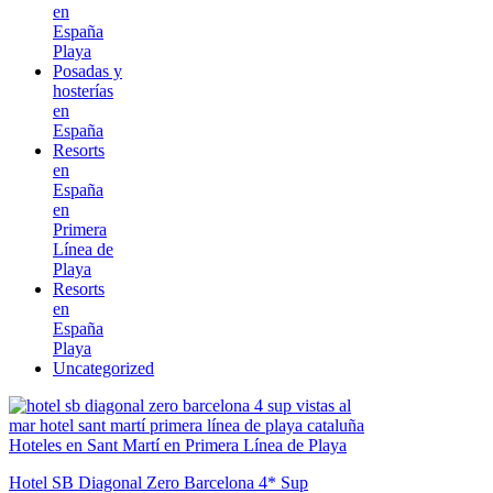
en
España
Playa
Posadas y
hosterías
en
España
Resorts
en
España
en
Primera
Línea de
Playa
Resorts
en
España
Playa
Uncategorized
Hoteles en Sant Martí en Primera Línea de Playa
Hotel SB Diagonal Zero Barcelona 4* Sup