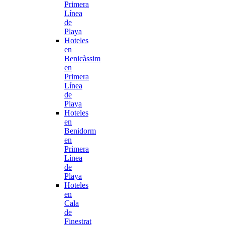
Primera
Línea
de
Playa
Hoteles
en
Benicàssim
en
Primera
Línea
de
Playa
Hoteles
en
Benidorm
en
Primera
Línea
de
Playa
Hoteles
en
Cala
de
Finestrat