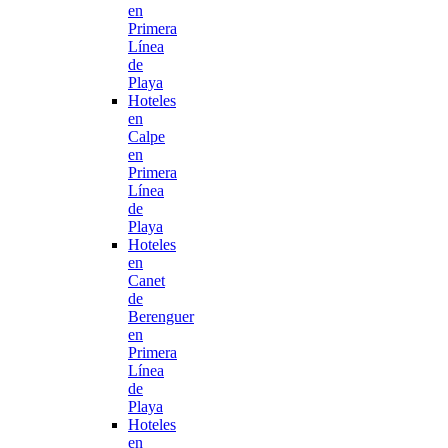
en
Primera
Línea
de
Playa
Hoteles
en
Calpe
en
Primera
Línea
de
Playa
Hoteles
en
Canet
de
Berenguer
en
Primera
Línea
de
Playa
Hoteles
en