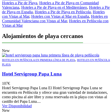
Hoteles a Pie de Playa
,
Hoteles a Pie de Playa en Comunidad
Valenciana
,
Hoteles a Pie de Playa en el Mediterráneo
,
Hoteles a Pie
de Playa en España
,
Hoteles a Pie de Playa en Peñíscola
,
Hoteles
con Vistas al Mar
,
Hoteles con Vistas al Mar en España
,
Hoteles en
Comunidad Valenciana con Vistas al Mar
,
Hoteles en Peñíscola con
Vistas al Mar
Alojamientos de playa cercanos
New
,
HOTELES EN PEÑÍSCOLA EN PRIMERA LÍNEA DE PLAYA
HOTELES EN PEÑÍSCOLA
PLAYA
Hotel Servigroup Papa Luna
107
€
Hotel Servigroup Papa Luna El Hotel Servigroup Papa Luna se
encuentra en Peñíscola y ofrece una gran variedad de instalaciones,
como piscina al aire libre y zona reservada en la playa con vistas al
castillo del Papa Luna....
Ver Disponibilidad
New