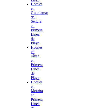
Hoteles
en
Guardamar
del
Segura
en
Primera
Línea
de
Playa
Hoteles
en
Jávea
en
Primera
Línea
de
Playa
Hoteles
en
Moraira
en
Primera
Línea