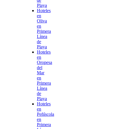
de
Playa
Hoteles
en
Oliva
en
Primera
Línea
de
Playa
Hoteles
en
Oropesa
del
Mar
en
Primera
Línea
de
Playa
Hoteles
en
Peñíscola
en
Primera