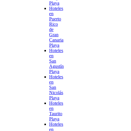
Playa
Hoteles
en
Puerto
Rico
de
Gran
Canaria
Playa
Hoteles
en
San
Agustín
Playa
Hoteles
en
San
Nicolás
Playa
Hoteles
en
Taurito
Playa
Hoteles
en