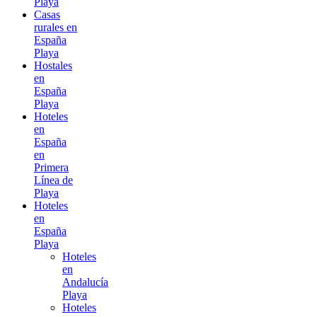
Playa
Casas
rurales en
España
Playa
Hostales
en
España
Playa
Hoteles
en
España
en
Primera
Línea de
Playa
Hoteles
en
España
Playa
Hoteles
en
Andalucía
Playa
Hoteles