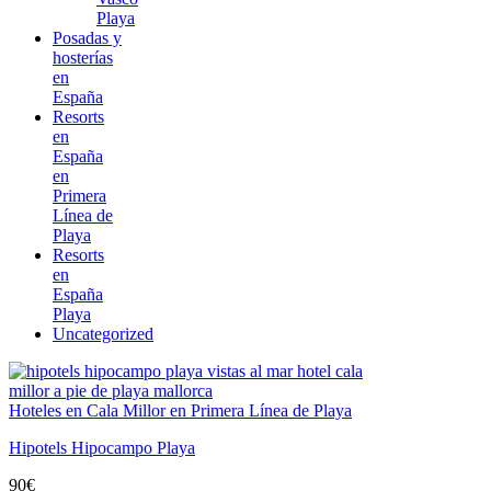
Playa
Posadas y
hosterías
en
España
Resorts
en
España
en
Primera
Línea de
Playa
Resorts
en
España
Playa
Uncategorized
Hoteles en Cala Millor en Primera Línea de Playa
Hipotels Hipocampo Playa
90
€