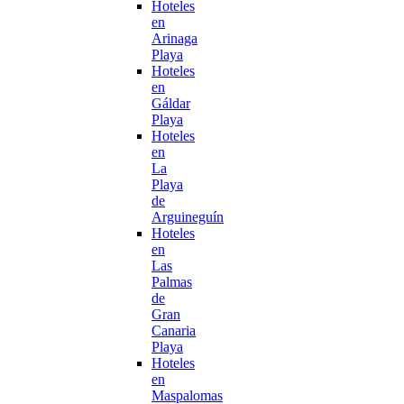
Hoteles
en
Arinaga
Playa
Hoteles
en
Gáldar
Playa
Hoteles
en
La
Playa
de
Arguineguín
Hoteles
en
Las
Palmas
de
Gran
Canaria
Playa
Hoteles
en
Maspalomas