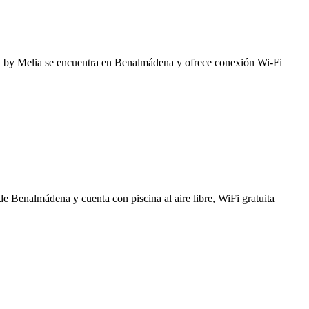
ated by Melia se encuentra en Benalmádena y ofrece conexión Wi-Fi
Benalmádena y cuenta con piscina al aire libre, WiFi gratuita