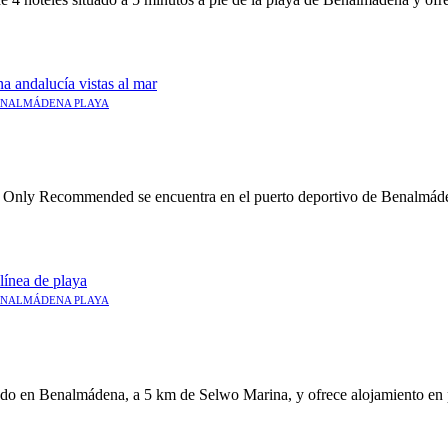
ENALMÁDENA PLAYA
ly Recommended se encuentra en el puerto deportivo de Benalmádena, a
ENALMÁDENA PLAYA
do en Benalmádena, a 5 km de Selwo Marina, y ofrece alojamiento en pri