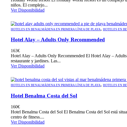
niños. El complejo...
Ver Disponibilidad
,
HOTELES EN BENALMÁDENA EN PRIMERA LÍNEA DE PLAYA
HOTELES EN B
Hotel Alay – Adults Only Recommended
163
€
Hotel Alay – Adults Only Recommended El Hotel Alay – Adults On
restaurante y jardines. Las...
Ver Disponibilidad
,
HOTELES EN BENALMÁDENA EN PRIMERA LÍNEA DE PLAYA
HOTELES EN B
Hotel Benalma Costa del Sol
160
€
Hotel Benalma Costa del Sol El Benalma Costa del Sol está situa
centro de fitness....
Ver Disponibilidad