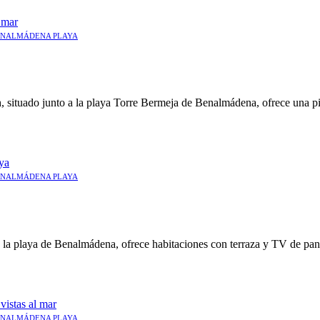
ENALMÁDENA PLAYA
uado junto a la playa Torre Bermeja de Benalmádena, ofrece una piscina
ENALMÁDENA PLAYA
 la playa de Benalmádena, ofrece habitaciones con terraza y TV de pan
ENALMÁDENA PLAYA