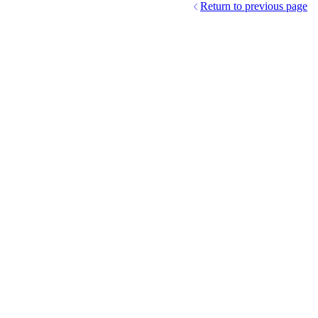
Return to previous page