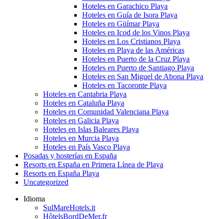
Hoteles en Garachico Playa
Hoteles en Guía de Isora Playa
Hoteles en Güímar Playa
Hoteles en Icod de los Vinos Playa
Hoteles en Los Cristianos Playa
Hoteles en Playa de las Américas
Hoteles en Puerto de la Cruz Playa
Hoteles en Puerto de Santiago Playa
Hoteles en San Miguel de Abona Playa
Hoteles en Tacoronte Playa
Hoteles en Cantabria Playa
Hoteles en Cataluña Playa
Hoteles en Comunidad Valenciana Playa
Hoteles en Galicia Playa
Hoteles en Islas Baleares Playa
Hoteles en Murcia Playa
Hoteles en País Vasco Playa
Posadas y hosterías en España
Resorts en España en Primera Línea de Playa
Resorts en España Playa
Uncategorized
Idioma
SulMareHotels.it
HôtelsBordDeMer.fr