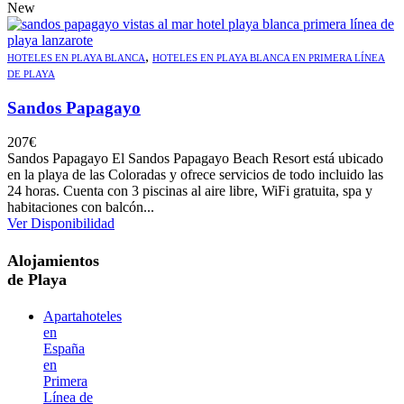
New
,
HOTELES EN PLAYA BLANCA
HOTELES EN PLAYA BLANCA EN PRIMERA LÍNEA
DE PLAYA
Sandos Papagayo
207
€
Sandos Papagayo El Sandos Papagayo Beach Resort está ubicado
en la playa de las Coloradas y ofrece servicios de todo incluido las
24 horas. Cuenta con 3 piscinas al aire libre, WiFi gratuita, spa y
habitaciones con balcón...
Ver Disponibilidad
Alojamientos
de Playa
Apartahoteles
en
España
en
Primera
Línea de