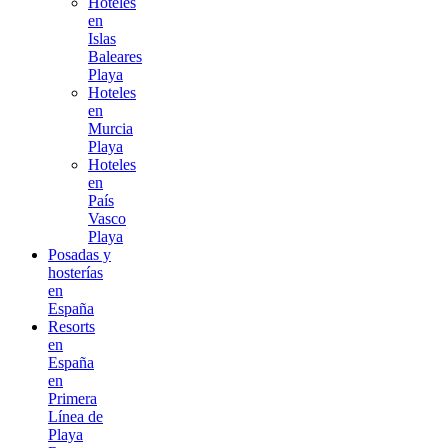
Hoteles
en
Islas
Baleares
Playa
Hoteles
en
Murcia
Playa
Hoteles
en
País
Vasco
Playa
Posadas y
hosterías
en
España
Resorts
en
España
en
Primera
Línea de
Playa