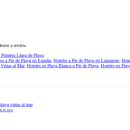
leave a review.
 Primera Línea de Playa
es a Pie de Playa en España
,
Hoteles a Pie de Playa en Lanzarote
,
Hote
Vistas al Mar
,
Hoteles en Playa Blanca a Pie de Playa
,
Hoteles en Play
R PLAYA