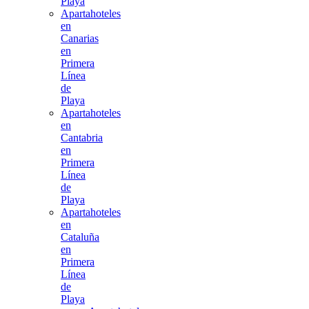
Playa
Apartahoteles
en
Canarias
en
Primera
Línea
de
Playa
Apartahoteles
en
Cantabria
en
Primera
Línea
de
Playa
Apartahoteles
en
Cataluña
en
Primera
Línea
de
Playa