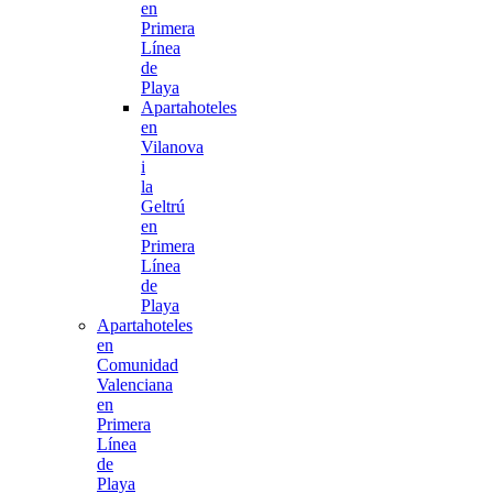
en
Primera
Línea
de
Playa
Apartahoteles
en
Vilanova
i
la
Geltrú
en
Primera
Línea
de
Playa
Apartahoteles
en
Comunidad
Valenciana
en
Primera
Línea
de
Playa