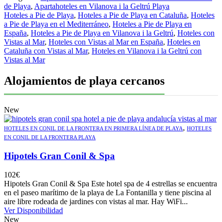
de Playa
,
Apartahoteles en Vilanova i la Geltrú Playa
Hoteles a Pie de Playa
,
Hoteles a Pie de Playa en Cataluña
,
Hoteles
a Pie de Playa en el Mediterráneo
,
Hoteles a Pie de Playa en
España
,
Hoteles a Pie de Playa en Vilanova i la Geltrú
,
Hoteles con
Vistas al Mar
,
Hoteles con Vistas al Mar en España
,
Hoteles en
Cataluña con Vistas al Mar
,
Hoteles en Vilanova i la Geltrú con
Vistas al Mar
Alojamientos de playa cercanos
New
,
HOTELES EN CONIL DE LA FRONTERA EN PRIMERA LÍNEA DE PLAYA
HOTELES
EN CONIL DE LA FRONTERA PLAYA
Hipotels Gran Conil & Spa
102
€
Hipotels Gran Conil & Spa Este hotel spa de 4 estrellas se encuentra
en el paseo marítimo de la playa de La Fontanilla y tiene piscina al
aire libre rodeada de jardines con vistas al mar. Hay WiFi...
Ver Disponibilidad
New