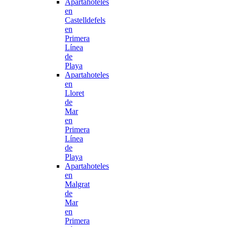
Apartahoteles
en
Castelldefels
en
Primera
Línea
de
Playa
Apartahoteles
en
Lloret
de
Mar
en
Primera
Línea
de
Playa
Apartahoteles
en
Malgrat
de
Mar
en
Primera